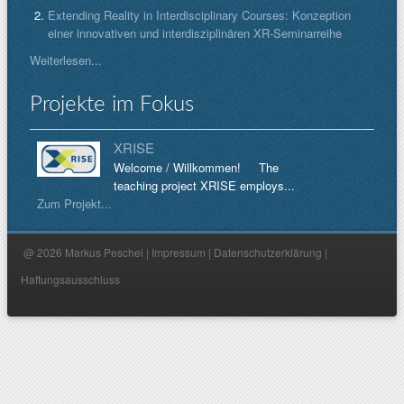
Extending Reality in Interdisciplinary Courses: Konzeption
einer innovativen und interdisziplinären XR-Seminarreihe
Weiterlesen...
Projekte im Fokus
XRISE
Welcome / Willkommen! The
teaching project XRISE employs...
Zum Projekt...
@ 2026 Markus Peschel |
Impressum
|
Datenschutzerklärung
|
Haftungsausschluss