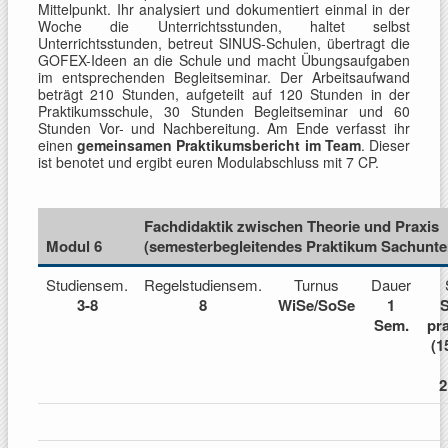
Mittelpunkt. Ihr analysiert und dokumentiert einmal in der
Woche die Unterrichtsstunden, haltet selbst
Unterrichtsstunden, betreut SINUS-Schulen, übertragt die
GOFEX-Ideen an die Schule und macht Übungsaufgaben
im entsprechenden Begleitseminar. Der Arbeitsaufwand
beträgt 210 Stunden, aufgeteilt auf 120 Stunden in der
Praktikumsschule, 30 Stunden Begleitseminar und 60
Stunden Vor- und Nachbereitung. Am Ende verfasst ihr
einen
gemeinsamen Praktikumsbericht im Team
. Dieser
ist benotet und ergibt euren Modulabschluss mit 7 CP.
Fachdidaktik zwischen Theorie und Praxis
Modul 6
(semesterbegleitendes Praktikum Sachunter
Studiensem.
Regelstudiensem.
Turnus
Dauer
3-8
8
WiSe/SoSe
1
S
Sem.
pr
(1