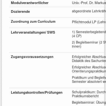
Modulverantwortlicher
Univ.-Prof. Dr. Marku
abgeordnete Lehrkräft
Dozierende
Zuordnung zum
Curriculum
Pflichtmodul LP (Lehr
1) Semesterbegleitend
Lehrveranstaltungen/
SWS
(4
.
CP)
2) Begleitseminar (2 
innen)
Zugangsv
oraussetzungen
Erfolgreicher Abschlus
Didaktik des Sachunter
Erfolgreicher Abschlus
Orientierungspraktiku
Praktikum und Begleit
Semester absolviert w
Schulpraktikum: Durch
Leistungskontrollen/
Prüfungen
Praktikumsbericht
Begleitseminar: Übung