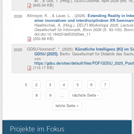
M. , & Goll, T. (Hrsg.)
,
GDSU-Journal, April 2026
(Bd. 16,
(645.04 KB)
Altmeyer, K. , & Lauer, L.
. (2026).
2026
Extending Reality in Int
einer innovativen und interdisziplinären XR-Seminarr
Hawlitschek, A. (Hrsg.)
,
DELFI Workshops 2025, Lecture N
Gesellschaft für Informatik, Bonn 2026
(S. 93-100). Bonn: 
doi:doi:10.18420/delfi2025ws_11
(250.68 KB)
GDSU-Vorstand", "
. (2025).
2025
Künstliche Intelligenz (KI) im S
. Berlin: Gesellschaft für Didaktik des Sach
GDSU (2025)
von
https://gdsu.de/sites/default/files/PDF/GDSU_2025_Posi
(113.17 KB)
1
2
3
4
5
6
7
Seiten
8
9
…
nächste Seite ›
letzte Seite »
Projekte im Fokus