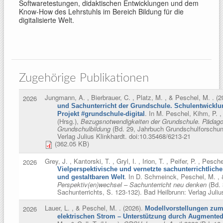
Softwaretestungen, didaktischen Entwicklungen und dem
Know-How des Lehrstuhls im Bereich Bildung für die
digitalisierte Welt.
Zugehörige Publikationen
Jungmann, A. , Bierbrauer, C. , Platz, M. , & Peschel, M.
. (
2026
und Sachunterricht der Grundschule. Schulentwicklu
. In
M. Peschel, Kihm, P. ,
Projekt #grundschule-digital
(Hrsg.)
,
Bezugsnotwendigkeiten der Grundschule. Pädagog
Grundschulbildung
(Bd. 29, Jahrbuch Grundschulforschung
Verlag Julius Klinkhardt. doi:10.35468/6213-21
(362.05 KB)
Grey, J. , Kantorski, T. , Gryl, I. , Irion, T. , Peifer, P. , Pes
2026
Vielperspektivische und vernetzte sachunterrichtliche
. In
D. Schmeinck, Peschel, M. , &
und gestaltbaren Welt
Perspektiv(en)wechsel – Sachunterricht neu denken
(Bd. 
Sachunterrichts, S. 123-132). Bad Heilbrunn: Verlag Juliu
Lauer, L. , & Peschel, M.
. (2026).
2026
Modellvorstellungen zum
elektrischen Strom – Unterstützung durch Augmented