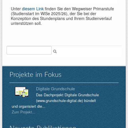
Unter
diesem Link
finden Sie den Wegweiser Primarstufe
(Studienstart im WiSe 2025/26), der Sie bei der
Konzeption des Stundenplans und Ihrem Studienverlauf
unterstützen soll.
Suche
Projekte im Fokus
Digitale Grundschule
Das Dachprojekt Digitale Grundschule
(www.grundschule-digital.de) bündelt
und organisiert die...
Zum Projekt...