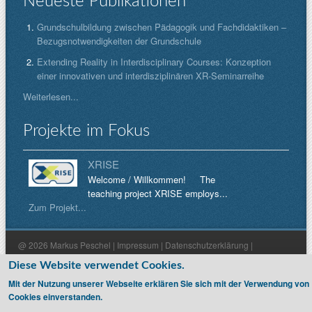
Neueste Publikationen
Grundschulbildung zwischen Pädagogik und Fachdidaktiken –
Bezugsnotwendigkeiten der Grundschule
Extending Reality in Interdisciplinary Courses: Konzeption
einer innovativen und interdisziplinären XR-Seminarreihe
Weiterlesen...
Projekte im Fokus
XRISE
Welcome / Willkommen! The
teaching project XRISE employs...
Zum Projekt...
@ 2026 Markus Peschel |
Impressum
|
Datenschutzerklärung
|
Haftungsausschluss
Diese Website verwendet Cookies.
Mit der Nutzung unserer Webseite erklären Sie sich mit der Verwendung von
Cookies einverstanden.