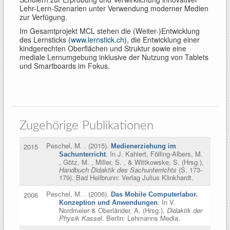
Lehr-Lern-Szenarien unter Verwendung moderner Medien
zur Verfügung.
Im Gesamtprojekt MCL stehen die (Weiter-)Entwicklung
des Lernsticks (
www.lernstick.ch
), die Entwicklung einer
kindgerechten Oberflächen und Struktur sowie eine
mediale Lernumgebung inklusive der Nutzung von Tablets
und Smartboards im Fokus.
Zugehörige Publikationen
Peschel, M.
. (2015).
2015
Medienerziehung im
. In
J. Kahlert, Fölling-Albers, M.
Sachunterricht
, Götz, M. , Miller, S. , & Wittkowske, S. (Hrsg.)
,
Handbuch Didaktik des Sachunterrichts
(S. 173-
179). Bad Heilbrunn: Verlag Julius Klinkhardt.
Peschel, M.
. (2006).
2006
Das Mobile Computerlabor.
. In
V.
Konzeption und Anwendungen
Nordmeier & Oberländer, A. (Hrsg.)
,
Didaktik der
Physik Kassel
. Berlin: Lehmanns Media.