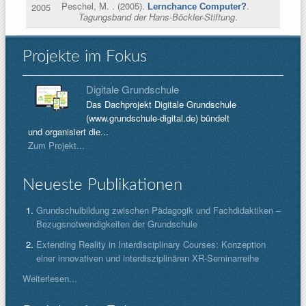
Peschel, M.
. (2005).
.
2005
Lernchance Computer?
Tagungsband der Hans-Böckler-Stiftung
.
Projekte im Fokus
Digitale Grundschule
Das Dachprojekt Digitale Grundschule
(www.grundschule-digital.de) bündelt
und organisiert die...
Zum Projekt...
Neueste Publikationen
Grundschulbildung zwischen Pädagogik und Fachdidaktiken –
Bezugsnotwendigkeiten der Grundschule
Extending Reality in Interdisciplinary Courses: Konzeption
einer innovativen und interdisziplinären XR-Seminarreihe
Weiterlesen...