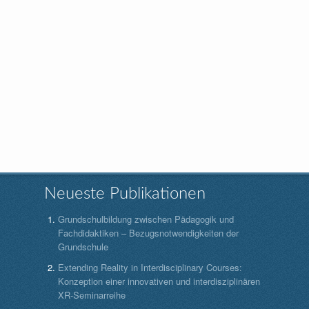
Neueste Publikationen
Grundschulbildung zwischen Pädagogik und
Fachdidaktiken – Bezugsnotwendigkeiten der
Grundschule
Extending Reality in Interdisciplinary Courses:
Konzeption einer innovativen und interdisziplinären
XR-Seminarreihe