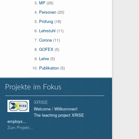
MP
(26)
Personen
(20)
Prüfung
(18)
Lehrstuhl
(11)
Corona
(11)
GOFEX
(5)
Lehre
(5)
Publikation
(5)
Projekte im Fokus
XRISE
Welcome / Willkommen!
The teaching project XRISE
employs...
Zum Projekt...