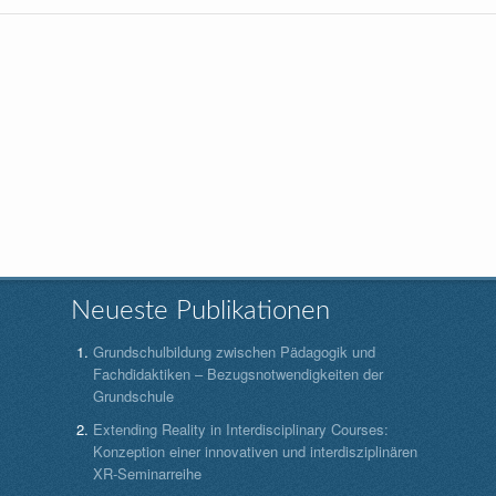
Neueste Publikationen
Grundschulbildung zwischen Pädagogik und
Fachdidaktiken – Bezugsnotwendigkeiten der
Grundschule
Extending Reality in Interdisciplinary Courses:
Konzeption einer innovativen und interdisziplinären
XR-Seminarreihe