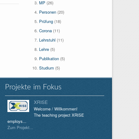
MP
(26)
Personen
(20)
Prüfung
(18)
Corona
(11)
Lehrstuhl
(11)
Lehre
(5)
Publikation
(5)
Studium
(5)
Projekte im Fokus
XRISE
Welcome / Willkommen!
The teaching project XRISE
employs...
Zum Projekt...