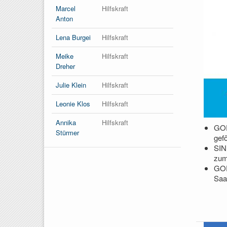
Marcel
Hilfskraft
Anton
Lena Burgei
Hilfskraft
Meike
Hilfskraft
Dreher
Julie Klein
Hilfskraft
Leonie Klos
Hilfskraft
Annika
Hilfskraft
GOF
Stürmer
gef
SIN
zum
GOF
Saa