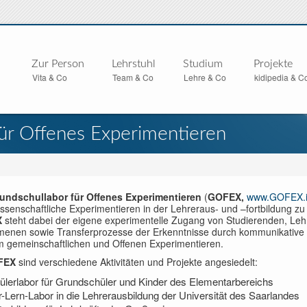
Zur Person
Lehrstuhl
Studium
Projekte
Vita & Co
Team & Co
Lehre & Co
kidipedia & C
ür Offenes Experimentieren
undschullabor für Offenes Experimentieren
(
GOFEX,
www.GOFEX.i
ssenschaftliche Experimentieren in der Lehreraus- und –fortbildung zu 
X
steht dabei der eigene experimentelle Zugang von Studierenden, Leh
enen sowie Transferprozesse der Erkenntnisse durch kommunikativ
m gemeinschaftlichen und Offenen Experimentieren.
FEX
sind verschiedene Aktivitäten und Projekte angesiedelt:
ülerlabor für Grundschüler und Kinder des Elementarbereichs
r-Lern-Labor in die Lehrerausbildung der Universität des Saarlandes