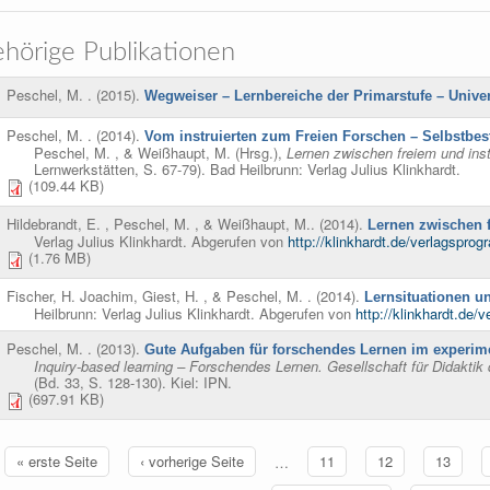
hörige Publikationen
Peschel, M.
. (2015).
Wegweiser – Lernbereiche der Primarstufe – Univer
Peschel, M.
. (2014).
Vom instruierten zum Freien Forschen – Selbst
Peschel, M. , & Weißhaupt, M. (Hrsg.)
,
Lernen zwischen freiem und inst
Lernwerkstätten, S. 67-79). Bad Heilbrunn: Verlag Julius Klinkhardt.
(109.44 KB)
Hildebrandt, E. , Peschel, M. , & Weißhaupt, M.
. (2014).
Lernen zwischen f
Verlag Julius Klinkhardt. Abgerufen von
http://klinkhardt.de/verlagspro
(1.76 MB)
Fischer, H. Joachim, Giest, H. , & Peschel, M.
. (2014).
Lernsituationen u
Heilbrunn: Verlag Julius Klinkhardt. Abgerufen von
http://klinkhardt.de
Peschel, M.
. (2013).
Gute Aufgaben für forschendes Lernen im experim
Inquiry-based learning – Forschendes Lernen. Gesellschaft für Didakt
(Bd. 33, S. 128-130). Kiel: IPN.
(697.91 KB)
« erste Seite
‹ vorherige Seite
…
11
12
13
ten