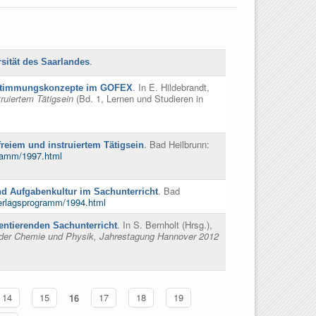
.
sität des Saarlandes
. In
E. Hildebrandt,
bestimmungskonzepte im GOFEX
ruiertem Tätigsein
(Bd. 1, Lernen und Studieren in
. Bad Heilbrunn:
reiem und instruiertem Tätigsein
gramm/1997.html
. Bad
nd Aufgabenkultur im Sachunterricht
/verlagsprogramm/1994.html
. In
S. Bernholt (Hrsg.)
,
entierenden Sachunterricht
ik der Chemie und Physik, Jahrestagung Hannover 2012
14
15
16
17
18
19