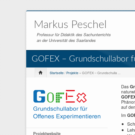
Markus Peschel
Professur für Didaktik des Sachunterrichts
an der Universität des Saarlandes
GOFEX – Grundschullabor f
Startseite
/
Projekte
» GOFEX – Grundschulla ...
Das
Gr
naturwi
GOFE
Phänom
auf de
Im
GO
Sch
Leh
Projektwebsite