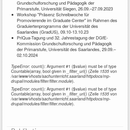
Grundschulforschung und Pädagogik der
Primarstufe, Universität Siegen, 26.09.–27.09.2023
Workshop "Präsenz Schreibwoche für
Promovierende im Graduate Center" im Rahmen des
Graduiertenprogramms der Universität des
Saarlandes (GradUS), 09.10-13.10.23
PriQua-Tagung und 32. Jahrestagung der DGfE-
Kommission Grundschulforschung und Pädagogik
der Primarstufe, Universität des Saarlandes, 29.09.–
02.10.2024
TypeError
: count(): Argument #1 ($value) must be of type
Countable|array, bool given in
_filter_url()
(Zeile
1535
von
/var/www/vhosts/sachunterricht.saarland/httpdocs/mp-
drupal/modules/filter/filter.module
).
TypeError
: count(): Argument #1 ($value) must be of type
Countable|array, bool given in
_filter_url()
(Zeile
1535
von
/var/www/vhosts/sachunterricht.saarland/httpdocs/mp-
drupal/modules/filter/filter.module
).