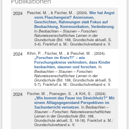
Publikationen
Peschel, M. , & Fischer, M.
. (2024).
2024
Wer hat Angst
vorm Flaschengeist? Animismen,
Geschichten, Rahmungen statt Fokus auf
.
Beobachtung, Kommunikation, Veränderung
In
Beobachten – Staunen – Forschen:
Naturwissenschaftliches Lernen in der
Grundschule
(Bd. 168, Grundschule aktuell, S.
3-4). Frankfurt a. M.: Grundschulverband e. V.
Kihm, P. , Fischer, M. , & Peschel, M.
. (2024).
2024
„Forschen im Kreis?!“ – wie
Forschungskreise verhindern, dass Kinder
. In
beobachten, staunen und forschen
Beobachten – Staunen – Forschen:
Naturwissenschaftliches Lernen in der
Grundschule
(Bd. 168, Grundschule aktuell, S.
5-7). Frankfurt a. M.: Grundschulverband e. V.
Fischer, M. , Poensgen, S. , & Kirli, S.
. (2024).
2024
„Wie kommt das Feuer ins Streichholz?“ Mit
einem Alltagsgegenstand Perspektiven im
. In
Beobachten –
Sachunterricht vernetzen
Staunen – Forschen: Naturwissenschaftliches
Lernen in der Grundschule
(Bd. 168,
Grundschule aktuell, S. 16-18). Frankfurt a. M.:
Grundschulverband e. V.