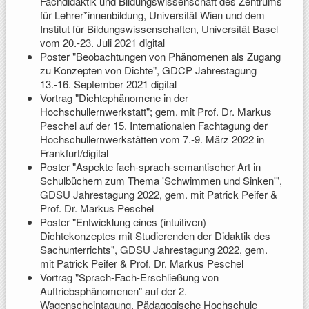
Fachdidaktik und Bildungswissenschaft des Zentrums
für Lehrer*innenbildung, Universität Wien und dem
Institut für Bildungswissenschaften, Universität Basel
vom 20.-23. Juli 2021 digital
Poster "Beobachtungen von Phänomenen als Zugang
zu Konzepten von Dichte", GDCP Jahrestagung
13.-16. September 2021 digital
Vortrag "Dichtephänomene in der
Hochschullernwerkstatt"; gem. mit Prof. Dr. Markus
Peschel auf der 15. Internationalen Fachtagung der
Hochschullernwerkstätten vom 7.-9. März 2022 in
Frankfurt/digital
Poster "
Aspekte fach-sprach-semantischer Art in
Schulbüchern zum Thema 'Schwimmen und Sinken'",
GDSU Jahrestagung 2022, gem. mit Patrick Peifer &
Prof. Dr. Markus Peschel
Poster "Entwicklung eines (intuitiven)
Dichtekonzeptes mit Studierenden der Didaktik des
Sachunterrichts", GDSU Jahrestagung 2022, gem.
mit Patrick Peifer & Prof. Dr. Markus Peschel
Vortrag "Sprach-Fach-Erschließung von
Auftriebsphänomenen" auf der 2.
Wagenscheintagung, Pädagogische Hochschule