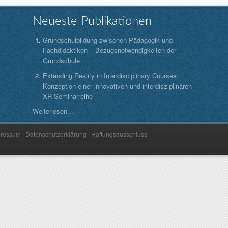
Neueste Publikationen
Grundschulbildung zwischen Pädagogik und
Fachdidaktiken – Bezugsnotwendigkeiten der
Grundschule
Extending Reality in Interdisciplinary Courses:
Konzeption einer innovativen und interdisziplinären
XR-Seminarreihe
Weiterlesen...
pressum
|
Datenschutzerklärung
|
Haftungsausschluss