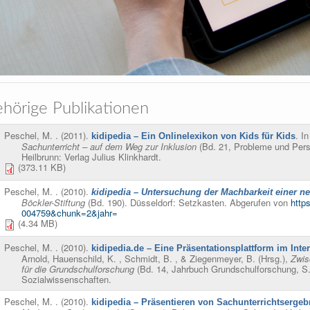
hörige Publikationen
Peschel, M.
. (2011).
. I
kidipedia – Ein Onlinelexikon von Kids für Kids
Sachunterricht – auf dem Weg zur Inklusion
(Bd. 21, Probleme und Pers
Heilbrunn: Verlag Julius Klinkhardt.
(373.11 KB)
Peschel, M.
. (2010).
kidipedia – Untersuchung der Machbarkeit einer ne
Böckler-Stiftung
(Bd. 190). Düsseldorf: Setzkasten. Abgerufen von
http
004759&chunk=2&jahr=
(4.34 MB)
Peschel, M.
. (2010).
kidipedia.de – Eine Präsentationsplattform im Inte
Arnold, Hauenschild, K. , Schmidt, B. , & Ziegenmeyer, B. (Hrsg.)
,
Zwis
für die Grundschulforschung
(Bd. 14, Jahrbuch Grundschulforschung, S.
Sozialwissenschaften.
Peschel, M.
. (2010).
kidipedia – Präsentieren von Sachunterrichtsergeb