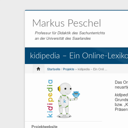
Markus Peschel
Professur für Didaktik des Sachunterrichts
an der Universität des Saarlandes
kidipedia – Ein Online-Lexik
Startseite
/
Projekte
» kidipedia – Ein Onli ...
Das On
neuarti
kidiped
Grundsc
bzw. „K
Präsen
Projektwebsite