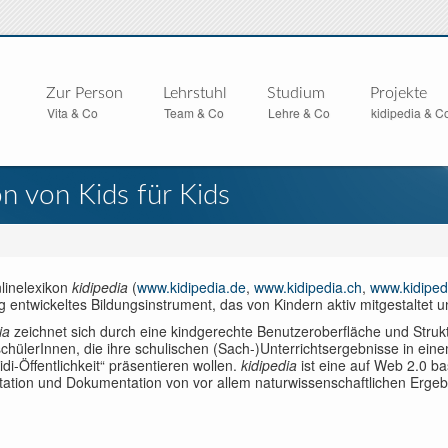
Zur Person
Lehrstuhl
Studium
Projekte
Vita & Co
Team & Co
Lehre & Co
kidipedia & C
on von Kids für Kids
linelexikon
kidipedia
(
www.kidipedia.de
,
www.kidipedia.ch
,
www.kidiped
g entwickeltes Bildungsinstrument, das von Kindern aktiv mitgestaltet u
ia
zeichnet sich durch eine kindgerechte Benutzeroberfläche und Strukt
hülerInnen, die ihre schulischen (Sach-)Unterrichtsergebnisse in eine
idi-Öffentlichkeit“ präsentieren wollen.
kidipedia
ist eine auf Web 2.0 ba
tation und Dokumentation von vor allem naturwissenschaftlichen Ergeb