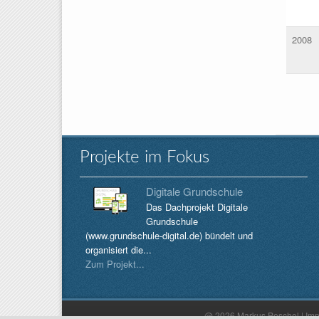
2008
Sei
Projekte im Fokus
Digitale Grundschule
Das Dachprojekt Digitale
Grundschule
(www.grundschule-digital.de) bündelt und
organisiert die...
Zum Projekt...
@ 2026 Markus Peschel |
Im