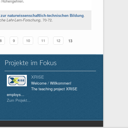
g Hohengehren.
.
 zur naturwissenschaftlich-technischen Bildung
che Lehr-Lern-Forschung
, 70-72.
8
9
10
11
12
13
Projekte im Fokus
XRISE
Welcome / Willkommen!
The teaching project XRISE
employs...
Zum Projekt...