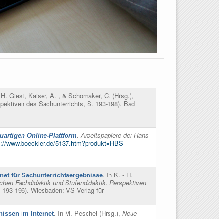
n
H. Giest, Kaiser, A. , & Schomaker, C. (Hrsg.)
,
pektiven des Sachunterrichts, S. 193-198). Bad
.
Arbeitspapiere der Hans-
uartigen Online-Plattform
s://www.boeckler.de/5137.htm?produkt=HBS-
. In
K. - H.
rnet für Sachunterrichtsergebnisse
chen Fachdidaktik und Stufendidaktik. Perspektiven
 193-196). Wiesbaden: VS Verlag für
. In
M. Peschel (Hrsg.)
,
Neue
nissen im Internet