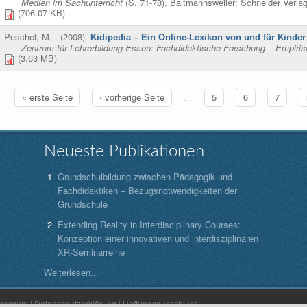
Medien im Sachunterricht
(S. 71-78). Baltmannsweiler: Schneider Verla
(706.07 KB)
Peschel, M.
. (2008).
Kidipedia – Ein Online-Lexikon von und für Kinder
Zentrum für Lehrerbildung Essen: Fachdidaktische Forschung – Empiris
(3.63 MB)
« erste Seite
‹ vorherige Seite
…
5
6
7
ten
Neueste Publikationen
Grundschulbildung zwischen Pädagogik und
Fachdidaktiken – Bezugsnotwendigkeiten der
Grundschule
Extending Reality in Interdisciplinary Courses:
Konzeption einer innovativen und interdisziplinären
XR-Seminarreihe
Weiterlesen...
pressum
|
Datenschutzerklärung
|
Haftungsausschluss