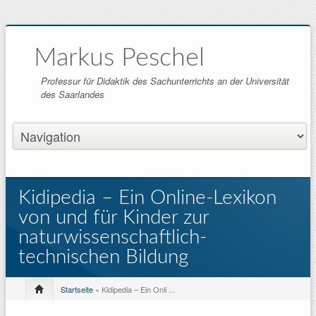
Markus Peschel
Professur für Didaktik des Sachunterrichts an der Universität
des Saarlandes
Kidipedia – Ein Online-Lexikon
von und für Kinder zur
naturwissenschaftlich-
technischen Bildung
Startseite
» Kidipedia – Ein Onli ...