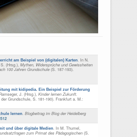
. In
N.
richt am Beispiel von (digitalen) Karten
S. (Hrsg.)
,
Mythen, Widersprüche und Gewissheiten
ach 100 Jahren Grundschule
(S. 187-193).
tung mit kidipedia. Ein Beispiel zur Förderung
Ramseger, J. (Hrsg.)
,
Kinder lernen Zukunft.
 der Grundschule, S. 181-190). Frankfurt a. M.:
.
Blogbeitrag im Blog der Heidelberg
chule lernen
2512
. In
M. Thumel,
mit und über digitale Medien
 Grundsatzfragen zum Primat des Pädagogischen
(S.