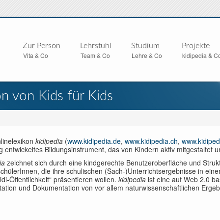
Zur Person
Lehrstuhl
Studium
Projekte
Vita & Co
Team & Co
Lehre & Co
kidipedia & C
on von Kids für Kids
linelexikon
kidipedia
(
www.kidipedia.de
,
www.kidipedia.ch
,
www.kidiped
g entwickeltes Bildungsinstrument, das von Kindern aktiv mitgestaltet u
ia
zeichnet sich durch eine kindgerechte Benutzeroberfläche und Strukt
hülerInnen, die ihre schulischen (Sach-)Unterrichtsergebnisse in eine
idi-Öffentlichkeit“ präsentieren wollen.
kidipedia
ist eine auf Web 2.0 ba
tation und Dokumentation von vor allem naturwissenschaftlichen Ergeb