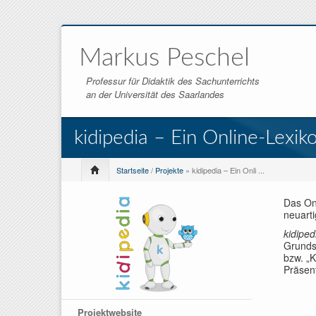
Markus Peschel
Professur für Didaktik des Sachunterrichts
an der Universität des Saarlandes
kidipedia – Ein Online-Lexik
Startseite
/
Projekte
» kidipedia – Ein Onli ...
Das On
neuarti
kidiped
Grundsc
bzw. „K
Präsen
Projektwebsite