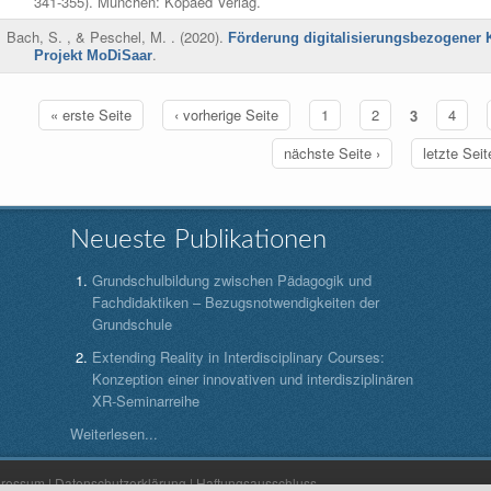
341-355). München: Kopaed Verlag.
Bach, S. , & Peschel, M.
. (2020).
Förderung digitalisierungsbezogener 
.
Projekt MoDiSaar
« erste Seite
‹ vorherige Seite
1
2
3
4
ten
nächste Seite ›
letzte Seit
Neueste Publikationen
Grundschulbildung zwischen Pädagogik und
Fachdidaktiken – Bezugsnotwendigkeiten der
Grundschule
Extending Reality in Interdisciplinary Courses:
Konzeption einer innovativen und interdisziplinären
XR-Seminarreihe
Weiterlesen...
pressum
|
Datenschutzerklärung
|
Haftungsausschluss