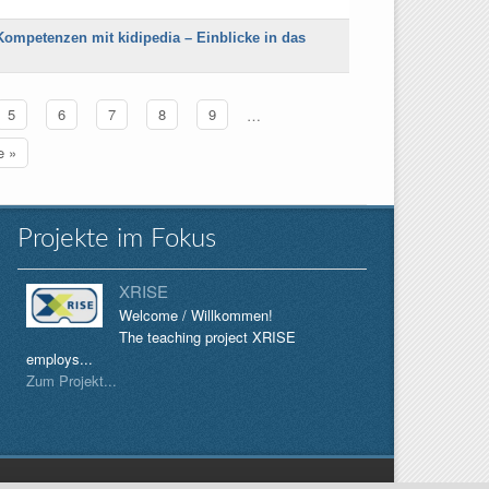
Kompetenzen mit kidipedia – Einblicke in das
5
6
7
8
9
…
e »
Projekte im Fokus
XRISE
Welcome / Willkommen!
The teaching project XRISE
employs...
Zum Projekt...