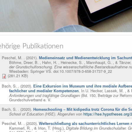
hörige Publikationen
Peschel, M.
. (2021).
Medieneinsatz und Medienentwicklung im Sachunter
Böhme, Dreer, B. , Hahn, H. , Heinecke, S. , Mannhaupt, G. , & Tänzer, 
der Grundschulforschung. Eine wissenschaftliche Bestandsaufnahme n
Wiesbaden: Springer VS. doi:10.1007/978-3-658-31737-9_22
(281.21 KB)
Bach, S.
. (2020).
Eine Exkursion ins Museum und ihre mediale Aufberei
. In
U. Hecker, Lassek, M. , & 
fachlicher und medialer Kompetenzen
Anforderungen und tragfähige Grundlagen
(Bd. 150, Beiträge zur Reform
Grundschulverband e. V.
Bach, S.
. (2020).
Homeschooling – Mit kidipedia trotz Corona für die S
School of Education (HSE)
. Abgerufen von
https://hse.hypotheses.org/
Peschel, M.
. (2020).
Welterschließung als sachunterrichtliches Lernen 
Kammerl, R. , & Irion, T. (Hrsg.)
,
Digitale Bildung im Grundschulalter.