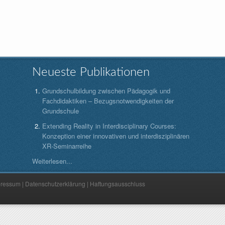
Neueste Publikationen
Grundschulbildung zwischen Pädagogik und
Fachdidaktiken – Bezugsnotwendigkeiten der
Grundschule
Extending Reality in Interdisciplinary Courses:
Konzeption einer innovativen und interdisziplinären
XR-Seminarreihe
Weiterlesen...
pressum
|
Datenschutzerklärung
|
Haftungsausschluss