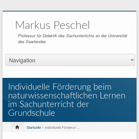
Markus Peschel
Professur für Didaktik des Sachunterrichts an der Universität
des Saarlandes
Individuelle Förderung beim
naturwissenschaftlichen Lernen
im Sachunterricht der
Grundschule
Startseite
» Individuelle Förderun ...