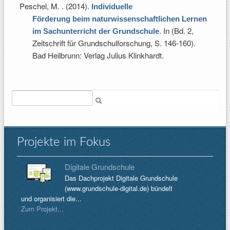
Peschel, M.
. (2014).
Individuelle
Förderung beim naturwissenschaftlichen Lernen
. In (Bd. 2,
im Sachunterricht der Grundschule
Zeitschrift für Grundschulforschung, S. 146-160).
Bad Heilbrunn: Verlag Julius Klinkhardt.
Suche
Projekte im Fokus
Digitale Grundschule
Das Dachprojekt Digitale Grundschule
(www.grundschule-digital.de) bündelt
und organisiert die...
Zum Projekt...