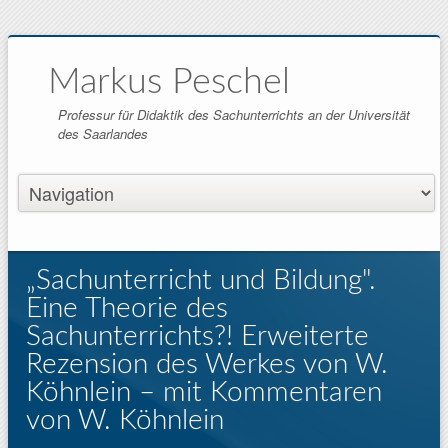
Markus Peschel
Professur für Didaktik des Sachunterrichts an der Universität
des Saarlandes
„Sachunterricht und Bildung".
Eine Theorie des
Sachunterrichts?! Erweiterte
Rezension des Werkes von W.
Köhnlein – mit Kommentaren
von W. Köhnlein