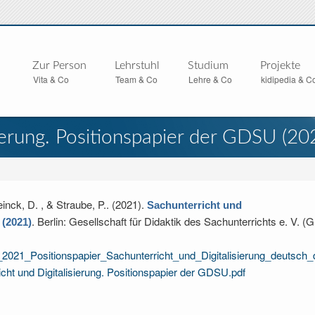
Zur Person
Lehrstuhl
Studium
Projekte
Vita & Co
Team & Co
Lehre & Co
kidipedia & C
sierung. Positionspapier der GDSU (20
einck, D. , & Straube, P.
. (2021).
Sachunterricht und
. Berlin: Gesellschaft für Didaktik des Sachunterrichts e. V. 
 (2021)
U_2021_Positionspapier_Sachunterricht_und_Digitalisierung_deutsch_
icht und Digitalisierung. Positionspapier der GDSU.pdf