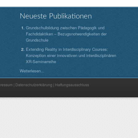
Neueste Publikationen
Grundschulbildung zwischen Pädagogik und
Fachdidaktiken – Bezugsnotwendigkeiten der
Grundschule
Extending Reality in Interdisciplinary Courses:
Konzeption einer innovativen und interdisziplinären
XR-Seminarreihe
Weiterlesen...
pressum
|
Datenschutzerklärung
|
Haftungsausschluss