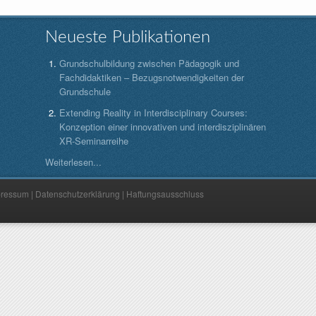
Neueste Publikationen
Grundschulbildung zwischen Pädagogik und
Fachdidaktiken – Bezugsnotwendigkeiten der
Grundschule
Extending Reality in Interdisciplinary Courses:
Konzeption einer innovativen und interdisziplinären
XR-Seminarreihe
Weiterlesen...
pressum
|
Datenschutzerklärung
|
Haftungsausschluss