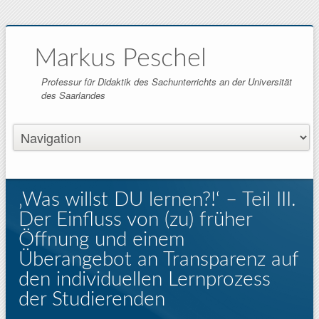
Markus Peschel
Professur für Didaktik des Sachunterrichts an der Universität
des Saarlandes
‚Was willst DU lernen?!‘ – Teil III.
Der Einfluss von (zu) früher
Öffnung und einem
Überangebot an Transparenz auf
den individuellen Lernprozess
der Studierenden