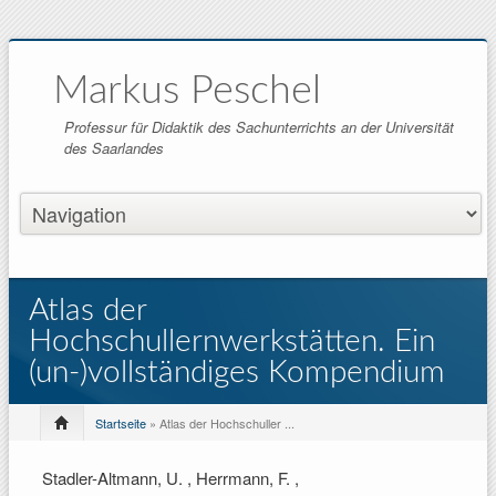
Markus Peschel
Professur für Didaktik des Sachunterrichts an der Universität
des Saarlandes
Atlas der
Hochschullernwerkstätten. Ein
(un-)vollständiges Kompendium
Startseite
» Atlas der Hochschuller ...
Stadler-Altmann, U. , Herrmann, F. ,