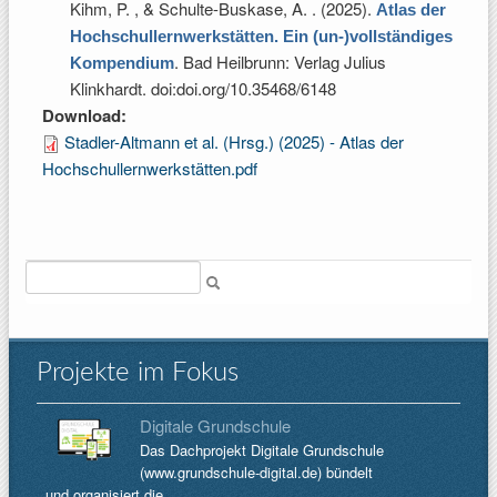
Kihm, P. , & Schulte-Buskase, A.
. (2025).
Atlas der
Hochschullernwerkstätten. Ein (un-)vollständiges
. Bad Heilbrunn: Verlag Julius
Kompendium
Klinkhardt. doi:doi.org/10.35468/6148
Download:
Stadler-Altmann et al. (Hrsg.) (2025) - Atlas der
Hochschullernwerkstätten.pdf
Suche
Projekte im Fokus
Digitale Grundschule
Das Dachprojekt Digitale Grundschule
(www.grundschule-digital.de) bündelt
und organisiert die...