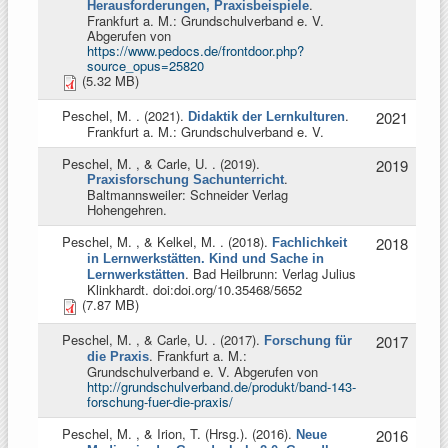
.
Herausforderungen, Praxisbeispiele
Frankfurt a. M.: Grundschulverband e. V.
Abgerufen von
https://www.pedocs.de/frontdoor.php?
source_opus=25820
(5.32 MB)
Peschel, M.
. (2021).
.
2021
Didaktik der Lernkulturen
Frankfurt a. M.: Grundschulverband e. V.
Peschel, M. , & Carle, U.
. (2019).
2019
.
Praxisforschung Sachunterricht
Baltmannsweiler: Schneider Verlag
Hohengehren.
Peschel, M. , & Kelkel, M.
. (2018).
2018
Fachlichkeit
in Lernwerkstätten. Kind und Sache in
. Bad Heilbrunn: Verlag Julius
Lernwerkstätten
Klinkhardt. doi:doi.org/10.35468/5652
(7.87 MB)
Peschel, M. , & Carle, U.
. (2017).
2017
Forschung für
. Frankfurt a. M.:
die Praxis
Grundschulverband e. V. Abgerufen von
http://grundschulverband.de/produkt/band-143-
forschung-fuer-die-praxis/
Peschel, M. , & Irion, T. (Hrsg.)
. (2016).
2016
Neue