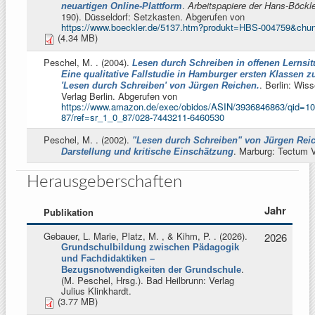
.
Arbeitspapiere der Hans-Böckle
neuartigen Online-Plattform
190). Düsseldorf: Setzkasten. Abgerufen von
https://www.boeckler.de/5137.htm?produkt=HBS-004759&chu
(4.34 MB)
Peschel, M.
. (2004).
Lesen durch Schreiben in offenen Lernsit
Eine qualitative Fallstudie in Hamburger ersten Klassen 
. Berlin: Wis
'Lesen durch Schreiben' von Jürgen Reichen.
Verlag Berlin. Abgerufen von
https://www.amazon.de/exec/obidos/ASIN/3936846863/qid=10
87/ref=sr_1_0_87/028-7443211-6460530
Peschel, M.
. (2002).
"Lesen durch Schreiben" von Jürgen Rei
. Marburg: Tectum V
Darstellung und kritische Einschätzung
Herausgeberschaften
Jahr
Publikation
Gebauer, L. Marie, Platz, M. , & Kihm, P.
. (2026).
2026
Grundschulbildung zwischen Pädagogik
und Fachdidaktiken –
.
Bezugsnotwendigkeiten der Grundschule
(
M. Peschel, Hrsg.
). Bad Heilbrunn: Verlag
Julius Klinkhardt.
(3.77 MB)