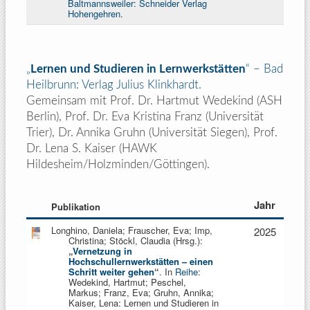
Baltmannsweiler: Schneider Verlag
Hohengehren
.
„
Lernen und Studieren in Lernwerkstätten
“
–
Bad
Heilbrunn: Verlag Julius Klinkhardt.
Gemeinsam mit Prof. Dr. Hartmut Wedekind (ASH
Berlin), Prof. Dr. Eva Kristina Franz (Universität
Trier), Dr. Annika Gruhn (Universität Siegen), Prof.
Dr. Lena S. Kaiser (HAWK
Hildesheim/Holzminden/Göttingen).
Jahr
Publikation
Longhino, Daniela; Frauscher, Eva; Imp,
2025
Christina; Stöckl, Claudia (Hrsg.):
„
Vernetzung in
Hochschullernwerkstätten – einen
Schritt weiter gehen
“
. In
Reihe
:
Wedekind, Hartmut; Peschel,
Markus;
Franz, Eva; Gruhn, Annika;
Kaiser, Lena: Lernen und Studieren in