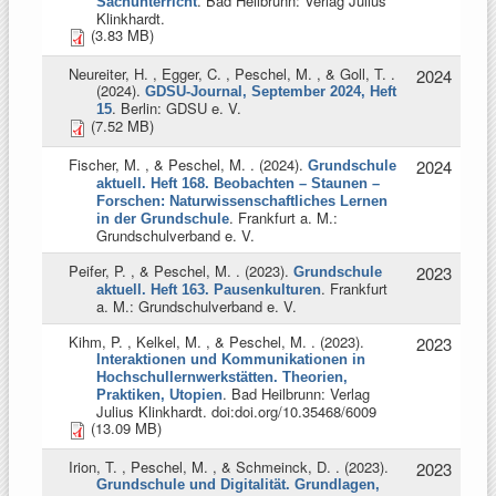
. Bad Heilbrunn: Verlag Julius
Sachunterricht
Klinkhardt.
(3.83 MB)
Neureiter, H. , Egger, C. , Peschel, M. , & Goll, T.
.
2024
(2024).
GDSU-Journal, September 2024, Heft
. Berlin: GDSU e. V.
15
(7.52 MB)
Fischer, M. , & Peschel, M.
. (2024).
2024
Grundschule
aktuell. Heft 168. Beobachten – Staunen –
Forschen: Naturwissenschaftliches Lernen
. Frankfurt a. M.:
in der Grundschule
Grundschulverband e. V.
Peifer, P. , & Peschel, M.
. (2023).
2023
Grundschule
. Frankfurt
aktuell. Heft 163. Pausenkulturen
a. M.: Grundschulverband e. V.
Kihm, P. , Kelkel, M. , & Peschel, M.
. (2023).
2023
Interaktionen und Kommunikationen in
Hochschullernwerkstätten. Theorien,
. Bad Heilbrunn: Verlag
Praktiken, Utopien
Julius Klinkhardt. doi:doi.org/10.35468/6009
(13.09 MB)
Irion, T. , Peschel, M. , & Schmeinck, D.
. (2023).
2023
Grundschule und Digitalität. Grundlagen,