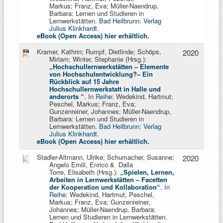
Markus;
Franz, Eva; Müller-Naendrup,
Barbara: Lernen und Studieren in
Lernwerkstätten.
Bad Heilbrunn: Verlag
Julius Klinkhardt
.
eBook (Open Access) hier erhältlich.
Kramer, Kathrin; Rumpf, Dietlinde; Schöps,
2020
Miriam; Winter, Stephanie (Hrsg.):
„
Hochschullernwerkstätten – Elemente
von Hochschulentwicklung?– Ein
Rückblick auf 15 Jahre
Hochschullernwerkstatt in Halle und
anderorts
“
. In
Reihe
: Wedekind, Hartmut;
Peschel, Markus; Franz, Eva;
Gunzenreiner, Johannes; Müller-Naendrup,
Barbara: Lernen und Studieren in
Lernwerkstätten.
Bad Heilbrunn: Verlag
Julius Klinkhardt
.
eBook (Open Access) hier erhältlich.
Stadler-Altmann, Ulrike; Schumacher, Susanne;
2020
Angelo Emili, Enrico & Dalla
Torre, Elisabeth (Hrsg.):
„
Spielen, Lernen,
Arbeiten in Lernwerkstätten
–
Facetten
der Kooperation und Kollaboration
“
. In
Reihe
: Wedekind, Hartmut; Peschel,
Markus; Franz, Eva; Gunzenreiner,
Johannes; Müller-Naendrup, Barbara:
Lernen und Studieren in Lernwerkstätten.