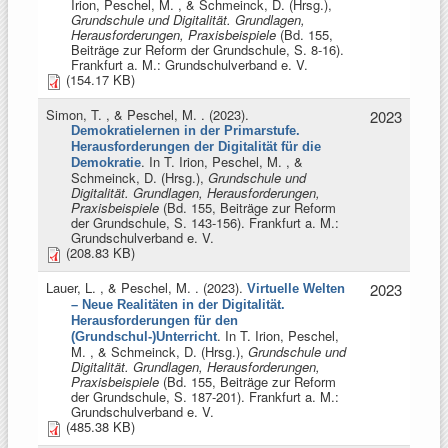
Irion, Peschel, M. , & Schmeinck, D. (Hrsg.)
,
Grundschule und Digitalität. Grundlagen,
Herausforderungen, Praxisbeispiele
(Bd. 155,
Beiträge zur Reform der Grundschule, S. 8-16).
Frankfurt a. M.: Grundschulverband e. V.
(154.17 KB)
Simon, T. , & Peschel, M.
. (2023).
2023
Demokratielernen in der Primarstufe.
Herausforderungen der Digitalität für die
. In
T. Irion, Peschel, M. , &
Demokratie
Schmeinck, D. (Hrsg.)
,
Grundschule und
Digitalität. Grundlagen, Herausforderungen,
Praxisbeispiele
(Bd. 155, Beiträge zur Reform
der Grundschule, S. 143-156). Frankfurt a. M.:
Grundschulverband e. V.
(208.83 KB)
Lauer, L. , & Peschel, M.
. (2023).
2023
Virtuelle Welten
– Neue Realitäten in der Digitalität.
Herausforderungen für den
. In
T. Irion, Peschel,
(Grundschul-)Unterricht
M. , & Schmeinck, D. (Hrsg.)
,
Grundschule und
Digitalität. Grundlagen, Herausforderungen,
Praxisbeispiele
(Bd. 155, Beiträge zur Reform
der Grundschule, S. 187-201). Frankfurt a. M.:
Grundschulverband e. V.
(485.38 KB)