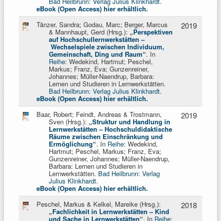
Bad Heilbrunn: Verlag Julius Klinkhardt
.
eBook (Open Access) hier erhältlich.
Tänzer, Sandra; Godau, Marc; Berger, Marcus
2019
& Mannhaupt, Gerd (Hrsg.):
„
Perspektiven
auf Hochschullernwerkstätten
–
Wechselspiele zwischen Individuum,
Gemeinschaft, Ding und Raum
“
. In
Reihe
: Wedekind, Hartmut; Peschel,
Markus; Franz, Eva; Gunzenreiner,
Johannes; Müller-Naendrup, Barbara:
Lernen und Studieren in Lernwerkstätten.
Bad Heilbrunn: Verlag Julius Klinkhardt
.
eBook (Open Access) hier erhältlich.
Baar, Robert; Feindt, Andreas & Trostmann,
2019
Sven (Hrsg.):
„
Struktur und Handlung in
Lernwerkstätten
–
Hochschuldidaktische
Räume zwischen Einschränkung und
Ermöglichung
“
. In
Reihe
: Wedekind,
Hartmut; Peschel, Markus; Franz, Eva;
Gunzenreiner, Johannes; Müller-Naendrup,
Barbara: Lernen und Studieren in
Lernwerkstätten.
Bad Heilbrunn: Verlag
Julius Klinkhardt
.
eBook (Open Access) hier erhältlich.
Peschel, Markus & Kelkel, Mareike (Hrsg.):
2018
„
Fachlichkeit in Lernwerkstätten
–
Kind
und Sache in Lernwerkstätten
“
. In
Reihe
: