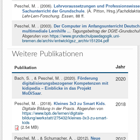
Peschel, M.
. (2006).
Lehrvoraussetzungen und Professionswisse
. (
A. Pitton, Hrsg.
)
Fachdidakti
Sachunterricht der Grundschule
Lehr-Lern-Forschung. Essen
, 88 ff.
Peschel, M.
. (2003).
Der Computer im Anfangsunterricht Deutsch
.
Tagungsbeitrag der DGfE-Grundschul
multimediale Lernhilfe ..
Abgerufen von
https://www.grundschulpaedagogik.uni-
bremen.de/archiv/entwicklgsz_archiv151204.pdf
Weitere Publikationen
Jahr
Publikation
Bach, S. , & Peschel, M.
. (2020).
2020
Förderung
digitalisierungsbezogener Kompetenzen mit
kidipedia – Einblicke in das Projekt
.
MoDiSaar
Peschel, M.
. (2018).
.
2018
Kleines 3x3 zu Smart Kids
Digitale Bildung in der Praxis
. Abgerufen von
https://www.bpb.de/lernen/digitale-
bildung/werkstatt/275432/kleines-3x3-zu-smart-
kids
(2.54 MB)
Peschel, M. , & Schumacher, A.
. (2012).
2012
Neue