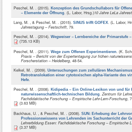
Peschel, M.
. (2015).
Konzeption des Grundschullabors für Offen
. (
L. Labor, Hrsg.
)
10 Jahre LeLa Jahrest
– Elemente der Öffnung
Lang, M. , & Peschel, M.
. (2015).
. (
L. Labor, Hr
SINUS trifft GOFEX
Jahrestagung – Festschrift
, 79.
Peschel, M.
. (2014).
Wegweiser – Lernbereiche der Primarstufe –
(735.13 KB)
Peschel, M.
. (2011).
. (
K. Sche
Wege zum Offenen Experimentieren
Praxis – Bericht von der Expertentagung zur frühen naturwissens
Forscherstation – Heidelberg
, 48-54.
Kelkel, M.
. (2009).
Untersuchungen zum zellulären Mechanismus 
Retrotranslokation einer cytotoxischen alpha-Variante des vi
.
Hefe
Peschel, M.
. (2008).
Kidipedia – Ein Online-Lexikon von und für 
.
Zentrum für Lehr
naturwissenschaftlich-technischen Bildung
Fachdidaktische Forschung – Empirische Lehr-Lern-Forschung
, 
(3.63 MB)
Backhaus, U. , & Peschel, M.
. (2008).
SUN: Erhebung der Lehrvo
Professionswissens von Lehrenden im Sachunterricht der G
Lehrerbildung Essen: Fachdidaktische Forschung – Empirische L
(3.37 MB)