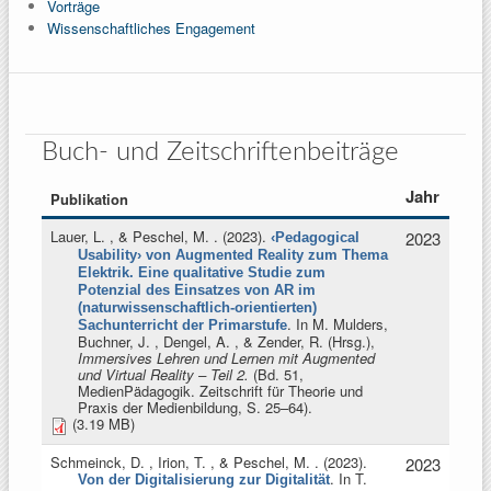
Vorträge
Wissenschaftliches Engagement
Buch- und Zeitschriftenbeiträge
Jahr
Publikation
Lauer, L. , & Peschel, M.
. (2023).
2023
‹Pedagogical
Usability› von Augmented Reality zum Thema
Elektrik. Eine qualitative Studie zum
Potenzial des Einsatzes von AR im
(naturwissenschaftlich-orientierten)
. In
M. Mulders,
Sachunterricht der Primarstufe
Buchner, J. , Dengel, A. , & Zender, R. (Hrsg.)
,
Immersives Lehren und Lernen mit Augmented
und Virtual Reality – Teil 2.
(Bd. 51,
MedienPädagogik. Zeitschrift für Theorie und
Praxis der Medienbildung, S. 25–64).
(3.19 MB)
Schmeinck, D. , Irion, T. , & Peschel, M.
. (2023).
2023
. In
T.
Von der Digitalisierung zur Digitalität