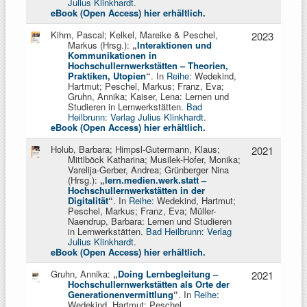
Julius Klinkhardt
.
eBook (Open Access) hier erhältlich.
Kihm, Pascal; Kelkel, Mareike & Peschel,
2023
Markus (Hrsg.):
„
Interaktionen und
Kommunikationen in
Hochschullernwerkstätten – Theorien,
Praktiken, Utopien
“
. In
Reihe
: Wedekind,
Hartmut; Peschel, Markus;
Franz, Eva;
Gruhn, Annika; Kaiser, Lena: Lernen und
Studieren in Lernwerkstätten.
Bad
Heilbrunn: Verlag Julius Klinkhardt
.
eBook (Open Access) hier erhältlich.
Holub, Barbara; Himpsl-Gutermann, Klaus;
2021
Mittlböck Katharina; Musilek-Hofer, Monika;
Varelija-Gerber, Andrea; Grünberger Nina
(Hrsg.):
„
lern.medien.werk.statt –
Hochschullernwerkstätten in der
Digitalität
“
. In
Reihe
: Wedekind, Hartmut;
Peschel, Markus;
Franz, Eva; Müller-
Naendrup, Barbara: Lernen und Studieren
in Lernwerkstätten.
Bad Heilbrunn: Verlag
Julius Klinkhardt
.
eBook (Open Access) hier erhältlich.
Gruhn, Annika:
„
Doing Lernbegleitung –
2021
Hochschullernwerkstätten als Orte der
Generationenvermittlung
“
. In
Reihe
:
Wedekind, Hartmut; Peschel,