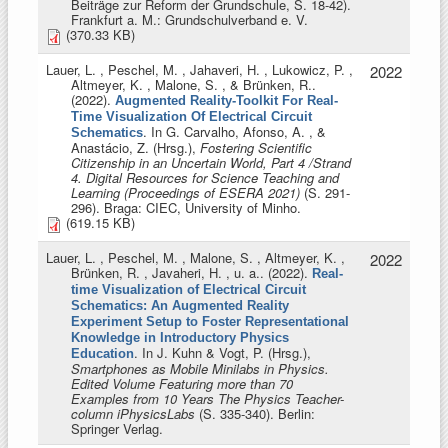
Beiträge zur Reform der Grundschule, S. 18-42).
Frankfurt a. M.: Grundschulverband e. V.
(370.33 KB)
Lauer, L. , Peschel, M. , Jahaveri, H. , Lukowicz, P. ,
2022
Altmeyer, K. , Malone, S. , & Brünken, R.
.
(2022).
Augmented Reality-Toolkit For Real-
Time Visualization Of Electrical Circuit
. In
G. Carvalho, Afonso, A. , &
Schematics
Anastácio, Z. (Hrsg.)
,
Fostering Scientific
Citizenship in an Uncertain World, Part 4 /Strand
4. Digital Resources for Science Teaching and
Learning (Proceedings of ESERA 2021)
(S. 291-
296). Braga: CIEC, University of Minho.
(619.15 KB)
Lauer, L. , Peschel, M. , Malone, S. , Altmeyer, K. ,
2022
Brünken, R. , Javaheri, H. , u. a.
. (2022).
Real-
time Visualization of Electrical Circuit
Schematics: An Augmented Reality
Experiment Setup to Foster Representational
Knowledge in Introductory Physics
. In
J. Kuhn & Vogt, P. (Hrsg.)
,
Education
Smartphones as Mobile Minilabs in Physics.
Edited Volume Featuring more than 70
Examples from 10 Years The Physics Teacher-
column iPhysicsLabs
(S. 335-340). Berlin:
Springer Verlag.