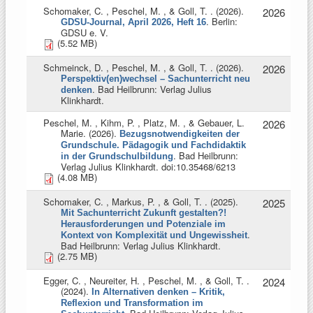
Schomaker, C. , Peschel, M. , & Goll, T.
. (2026).
2026
. Berlin:
GDSU-Journal, April 2026, Heft 16
GDSU e. V.
(5.52 MB)
Schmeinck, D. , Peschel, M. , & Goll, T.
. (2026).
2026
Perspektiv(en)wechsel – Sachunterricht neu
. Bad Heilbrunn: Verlag Julius
denken
Klinkhardt.
Peschel, M. , Kihm, P. , Platz, M. , & Gebauer, L.
2026
Marie
. (2026).
Bezugsnotwendigkeiten der
Grundschule. Pädagogik und Fachdidaktik
. Bad Heilbrunn:
in der Grundschulbildung
Verlag Julius Klinkhardt. doi:10.35468/6213
(4.08 MB)
Schomaker, C. , Markus, P. , & Goll, T.
. (2025).
2025
Mit Sachunterricht Zukunft gestalten?!
Herausforderungen und Potenziale im
.
Kontext von Komplexität und Ungewissheit
Bad Heilbrunn: Verlag Julius Klinkhardt.
(2.75 MB)
Egger, C. , Neureiter, H. , Peschel, M. , & Goll, T.
.
2024
(2024).
In Alternativen denken – Kritik,
Reflexion und Transformation im