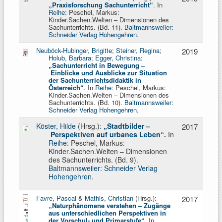
„Praxisforschung Sachunterricht“
. In
Reihe
: Peschel, Markus:
Kinder.Sachen.Welten – Dimensionen des
Sachunterrichts. (Bd. 11).
Baltmannsweiler:
Schneider Verlag Hohengehren
.
Neuböck-Hubinger, Brigitte
;
Steiner, Regina
;
2019
Holub, Barbara
;
Egger, Christina
:
„Sachunterricht in Bewegung –
Einblicke und Ausblicke zur Situation
der Sachunterrichtsdidaktik in
Österreich
“
. In
Reihe
: Peschel, Markus:
Kinder.Sachen.Welten – Dimensionen des
Sachunterrichts. (Bd. 10).
Baltmannsweiler:
Schneider Verlag Hohengehren
.
Köster, Hilde
(Hrsg.):
„Stadtbilder –
2017
Perspektiven auf urbanes Leben“
.
In
Reihe
: Peschel, Markus:
Kinder.Sachen.Welten – Dimensionen
des Sachunterrichts. (Bd. 9).
Baltmannsweiler: Schneider Verlag
Hohengehren
.
Favre, Pascal
&
Mathis, Christian
(Hrsg.):
2017
„Naturphänomene verstehen – Zugänge
aus unterschiedlichen Perspektiven in
der Vorschul- und Primarstufe“
.
In