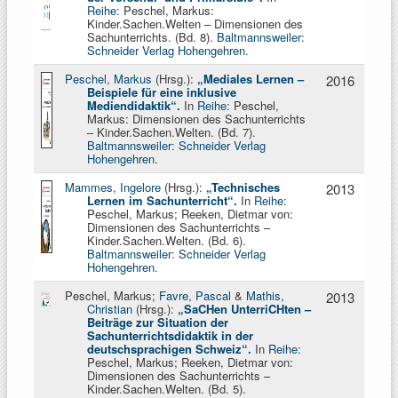
Reihe
: Peschel, Markus:
Kinder.Sachen.Welten – Dimensionen des
Sachunterrichts. (Bd. 8).
Baltmannsweiler:
Schneider Verlag Hohengehren
.
Peschel, Markus
(Hrsg.):
„Mediales Lernen –
2016
Beispiele für eine inklusive
Mediendidaktik“
.
In
Reihe
: Peschel,
Markus: Dimensionen des Sachunterrichts
– Kinder.Sachen.Welten. (Bd. 7).
Baltmannsweiler: Schneider Verlag
Hohengehren
.
Mammes, Ingelore
(Hrsg.):
„Technisches
2013
Lernen im Sachunterricht“
.
In
Reihe
:
Peschel, Markus; Reeken, Dietmar von:
Dimensionen des Sachunterrichts –
Kinder.Sachen.Welten. (Bd. 6).
Baltmannsweiler: Schneider Verlag
Hohengehren
.
Peschel, Markus;
Favre, Pascal
&
Mathis,
2013
Christian
(Hrsg.):
„SaCHen UnterriCHten –
Beiträge zur Situation der
Sachunterrichtsdidaktik in der
deutschsprachigen Schweiz“
.
In
Reihe:
Peschel, Markus; Reeken, Dietmar von:
Dimensionen des Sachunterrichts –
Kinder.Sachen.Welten. (Bd. 5).