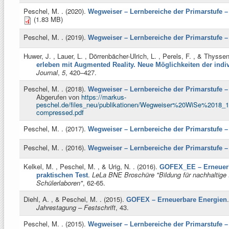
Peschel, M.
. (2020).
Wegweiser – Lernbereiche der Primarstufe –
(1.83 MB)
Peschel, M.
. (2019).
Wegweiser – Lernbereiche der Primarstufe –
Huwer, J. , Lauer, L. , Dörrenbächer-Ulrich, L. , Perels, F. , & Thysse
erleben mit Augmented Reality. Neue Möglichkeiten der indi
Journal
,
5
, 420–427.
Peschel, M.
. (2018).
Wegweiser – Lernbereiche der Primarstufe –
Abgerufen von
https://markus-
peschel.de/files_neu/publikationen/Wegweiser%20WiSe%2018
compressed.pdf
Peschel, M.
. (2017).
Wegweiser – Lernbereiche der Primarstufe –
Peschel, M.
. (2016).
Wegweiser – Lernbereiche der Primarstufe –
Kelkel, M. , Peschel, M. , & Urig, N.
. (2016).
GOFEX_EE – Erneuerb
.
LeLa BNE Broschüre "Bildung für nachhaltige 
praktischen Test
Schülerlaboren"
, 62-65.
Diehl, A. , & Peschel, M.
. (2015).
.
GOFEX – Erneuerbare Energien
Jahrestagung – Festschrift
, 43.
Peschel, M.
. (2015).
Wegweiser – Lernbereiche der Primarstufe –