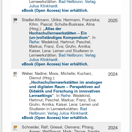
Lernwerkstätten.
Bad Heilbrunn: Verlag
Julius Klinkhardt
.
eBook (Open Access) hier erhältlich.
Stadler-Altmann, Ulrike; Herrmann, Franziska;
2025
Kihm, Pascal; Schulte-Buskase, Alina
(Hrsg.):
„
Atlas der
Hochschullernwerkstätten – Ein
(un-)vollständiges Kompendium
“
. In
Reihe
: Wedekind, Hartmut; Peschel,
Markus;
Franz, Eva; Gruhn, Annika;
Kaiser, Lena: Lernen und Studieren in
Lernwerkstätten.
Bad Heilbrunn: Verlag
Julius Klinkhardt
.
eBook (Open Access) hier erhältlich.
Weber, Nadine; Moos, Michelle; Kucharz,
2024
Diemut (Hrsg.):
„
Hochschullernwerkstätten im analogen
und digitalen Raum – Perspektiven auf
Didaktik und Forschung in innovativen
Lernsettings
“
. In
Reihe
: Wedekind,
Hartmut; Peschel, Markus;
Franz, Eva;
Gruhn, Annika; Kaiser, Lena: Lernen und
Studieren in Lernwerkstätten.
Bad
Heilbrunn: Verlag Julius Klinkhardt
.
eBook (Open Access) hier erhältlich.
Schneider, Ralf; Griesel, Clemens; Pfrang,
2024
Agnes; Weißhaupt, Mark; Tänzer, Sandra