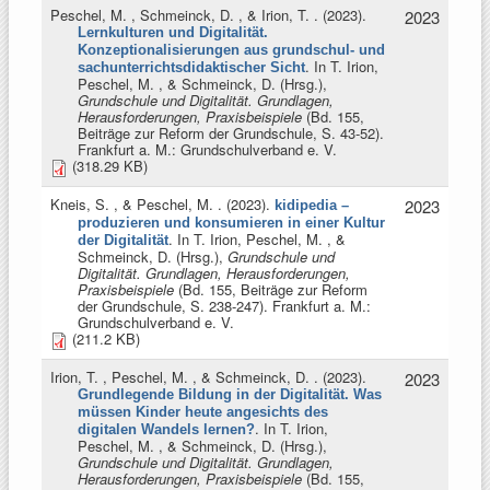
Peschel, M. , Schmeinck, D. , & Irion, T.
. (2023).
2023
Lernkulturen und Digitalität.
Konzeptionalisierungen aus grundschul- und
. In
T. Irion,
sachunterrichtsdidaktischer Sicht
Peschel, M. , & Schmeinck, D. (Hrsg.)
,
Grundschule und Digitalität. Grundlagen,
Herausforderungen, Praxisbeispiele
(Bd. 155,
Beiträge zur Reform der Grundschule, S. 43-52).
Frankfurt a. M.: Grundschulverband e. V.
(318.29 KB)
Kneis, S. , & Peschel, M.
. (2023).
2023
kidipedia –
produzieren und konsumieren in einer Kultur
. In
T. Irion, Peschel, M. , &
der Digitalität
Schmeinck, D. (Hrsg.)
,
Grundschule und
Digitalität. Grundlagen, Herausforderungen,
Praxisbeispiele
(Bd. 155, Beiträge zur Reform
der Grundschule, S. 238-247). Frankfurt a. M.:
Grundschulverband e. V.
(211.2 KB)
Irion, T. , Peschel, M. , & Schmeinck, D.
. (2023).
2023
Grundlegende Bildung in der Digitalität. Was
müssen Kinder heute angesichts des
. In
T. Irion,
digitalen Wandels lernen?
Peschel, M. , & Schmeinck, D. (Hrsg.)
,
Grundschule und Digitalität. Grundlagen,
Herausforderungen, Praxisbeispiele
(Bd. 155,