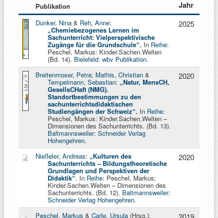
Jahr
Publikation
Dunker, Nina
&
Reh, Anne
:
2025
„Chemiebezogenes Lernen im
Sachunterricht: Vielperspektivische
Zugänge für die Grundschule“
.
In
Reihe
:
Peschel, Markus: Kinder.Sachen.Welten
(Bd. 14).
Bielefeld: wbv Publikation
.
Breitenmoser, Petra
;
Mathis, Christian
&
2020
Tempelmann, Sebastian
:
„
Natur, MensCH,
GesellsCHaft (NMG).
Standortbestimmungen zu den
sachunterrichtsdidaktischen
Studiengängen der Schweiz
“
.
In
Reihe
:
Peschel, Markus: Kinder.Sachen.Welten –
Dimensionen des Sachunterrichts. (Bd. 13).
Baltmannsweiler: Schneider Verlag
Hohengehren
.
Nießeler, Andreas
:
„
Kulturen des
2020
Sachunterrichts – Bildungstheoretische
Grundlagen und Perspektiven der
Didaktik“
. In
Reihe
: Peschel, Markus:
Kinder.Sachen.Welten – Dimensionen des
Sachunterrichts. (Bd. 12).
Baltmannsweiler:
Schneider Verlag Hohengehren
.
Peschel, Markus
&
Carle, Ursula
(Hrsg.):
2019