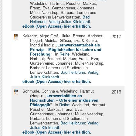
Wedekind, Hartmut; Peschel, Markus;
Franz, Eva; Gunzenreiner, Johannes;
Müller-Naendrup, Barbara: Lernen und
Studieren in Lernwerkstätten.
Bad
Heilbrunn: Verlag Julius Klinkhardt
.
eBook (Open Access) hier erhältlich.
Kekeritz, Mirja; Graf, Ulrike; Brenne, Andreas;
2017
Fiegert, Moinka; Gläser, Eva & Kunze,
Ingrid (Hrsg.):
„
Lernwerkstattarbeit als
Prinzip
–
Möglichkeiten für Lehre und
Forschung
“
. In
Reihe
: Wedekind,
Hartmut; Peschel, Markus; Franz, Eva;
Gunzenreiner, Johannes; Müller-Naendrup,
Barbara: Lernen und Studieren in
Lernwerkstätten.
Bad Heilbrunn: Verlag
Julius Klinkhardt
.
eBook (Open Access) hier erhältlich.
Schmude, Corinna & Wedekind, Hartmut
2016
(Hrsg.):
„
Lernwerkstätten an
Hochschulen – Orte einer inklusiven
Pädagogik
“.
In
Reihe
: Wedekind, Hartmut;
Peschel, Markus; Franz, Eva;
Gunzenreiner, Johannes; Müller-Naendrup,
Barbara: Lernen und Studieren in
Lernwerkstätten.
Bad Heilbrunn: Verlag
Julius Klinkhardt
.
eBook (Open Access) hier erhältlich.