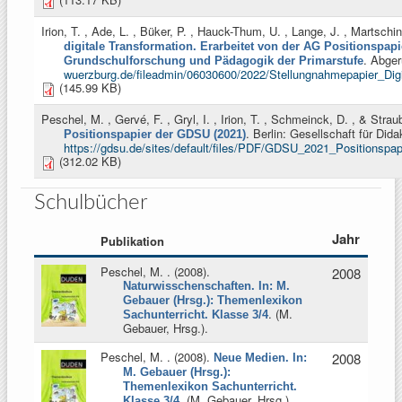
Irion, T. , Ade, L. , Büker, P. , Hauck-Thum, U. , Lange, J. , Martschin
digitale Transformation. Erarbeitet von der AG Positionspap
. Abge
Grundschulforschung und Pädagogik der Primarstufe
wuerzburg.de/fileadmin/06030600/2022/Stellungnahmepapier_Dig
(145.99 KB)
Peschel, M. , Gervé, F. , Gryl, I. , Irion, T. , Schmeinck, D. , & Strau
. Berlin: Gesellschaft für Di
Positionspapier der GDSU (2021)
https://gdsu.de/sites/default/files/PDF/GDSU_2021_Positionspap
(312.02 KB)
Schulbücher
Jahr
Publikation
Peschel, M.
. (2008).
2008
Naturwisschenschaften. In: M.
Gebauer (Hrsg.): Themenlexikon
. (
M.
Sachunterricht. Klasse 3/4
Gebauer, Hrsg.
).
Peschel, M.
. (2008).
2008
Neue Medien. In:
M. Gebauer (Hrsg.):
Themenlexikon Sachunterricht.
. (
M. Gebauer, Hrsg.
).
Klasse 3/4