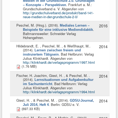
Medien in der Grundschule 2.0. Grundlagen
. Frankfurt a. M.:
– Konzepte – Perspektiven
Grundschulverband e. V. Abgerufen von
http://grundschulverband.de/produkt/band-141-
neue-medien-in-der-grundschule-2-0/
Peschel, M. (Hrsg.)
. (2016).
2016
Mediales Lernen –
.
Beispiele für eine inklusive Mediendidaktik
Baltmannsweiler: Schneider Verlag
Hohengehren.
Hildebrandt, E. , Peschel, M. , & Weißhaupt, M.
.
2014
(2014).
Lernen zwischen freiem und
. Bad Heilbrunn: Verlag
instruiertem Tätigsein
Julius Klinkhardt. Abgerufen von
http://klinkhardt.de/verlagsprogramm/1997.html
(1.76 MB)
Fischer, H. Joachim, Giest, H. , & Peschel, M.
.
2014
(2014).
Lernsituationen und Aufgabenkultur
. Bad Heilbrunn: Verlag
im Sachunterricht
Julius Klinkhardt. Abgerufen von
http://klinkhardt.de/verlagsprogramm/1994.html
Giest, H. , & Peschel, M.
. (2014).
2014
GDSU-Journal,
. Berlin: GDSU e. V.
Juli 2014, Heft 4
(697.33 KB)
Peschel, M. , Favre, P. , & Mathis, C.
. (2013).