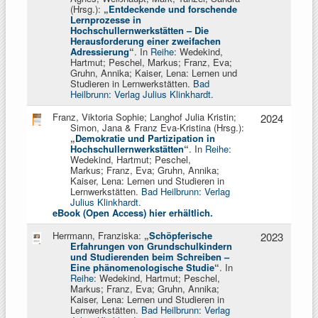
(Hrsg.):
„
Entdeckende und forschende
Lernprozesse in
Hochschullernwerkstätten – Die
Herausforderung einer zweifachen
Adressierung
“
. In
Reihe
: Wedekind,
Hartmut; Peschel, Markus;
Franz, Eva;
Gruhn, Annika; Kaiser, Lena: Lernen und
Studieren in Lernwerkstätten.
Bad
Heilbrunn: Verlag Julius Klinkhardt
.
Franz, Viktoria Sophie; Langhof Julia Kristin;
2024
Simon, Jana & Franz Eva-Kristina (Hrsg.):
„
Demokratie und Partizipation in
Hochschullernwerkstätten
“
. In
Reihe
:
Wedekind, Hartmut; Peschel,
Markus;
Franz, Eva; Gruhn, Annika;
Kaiser, Lena: Lernen und Studieren in
Lernwerkstätten.
Bad Heilbrunn: Verlag
Julius Klinkhardt
.
eBook (Open Access) hier erhältlich.
Herrmann, Franziska:
„
Schöpferische
2023
Erfahrungen von Grundschulkindern
und Studierenden beim Schreiben –
Eine phänomenologische Studie
“
. In
Reihe
: Wedekind, Hartmut; Peschel,
Markus;
Franz, Eva; Gruhn, Annika;
Kaiser, Lena: Lernen und Studieren in
Lernwerkstätten.
Bad Heilbrunn: Verlag