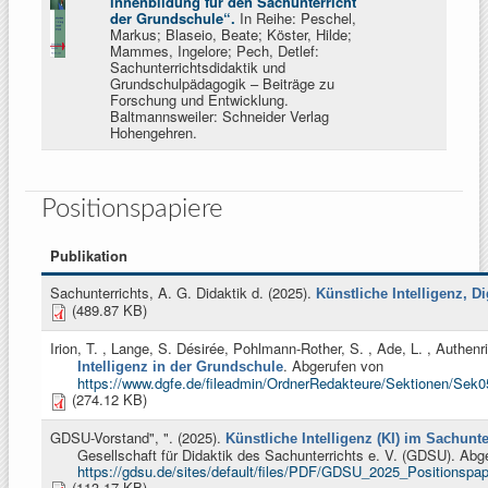
innenbildung für den Sachunterricht
der Grundschule“.
In Reihe: Peschel,
Markus; Blaseio, Beate; Köster, Hilde;
Mammes, Ingelore; Pech, Detlef:
Sachunterrichtsdidaktik und
Grundschulpädagogik – Beiträge zu
Forschung und Entwicklung.
Baltmannsweiler: Schneider Verlag
Hohengehren.
Positionspapiere
Publikation
Sachunterrichts, A. G. Didaktik d
. (2025).
Künstliche Intelligenz, Di
(489.87 KB)
Irion, T. , Lange, S. Désirée, Pohlmann-Rother, S. , Ade, L. , Authenrie
. Abgerufen von
Intelligenz in der Grundschule
https://www.dgfe.de/fileadmin/OrdnerRedakteure/Sektionen/Sek
(274.12 KB)
GDSU-Vorstand", "
. (2025).
Künstliche Intelligenz (KI) im Sachunt
Gesellschaft für Didaktik des Sachunterrichts e. V. (GDSU). Abg
https://gdsu.de/sites/default/files/PDF/GDSU_2025_Positionspap
(113.17 KB)