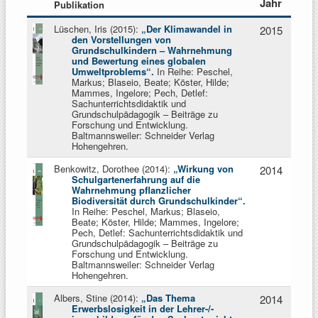
Jahr
Publikation
Lüschen, Iris (2015):
„Der Klimawandel in
2015
den Vorstellungen von
Grundschulkindern
–
Wahrnehmung
und Bewertung eines globalen
Umweltproblems“.
In Reihe: Peschel,
Markus; Blaseio, Beate; Köster, Hilde;
Mammes, Ingelore; Pech, Detlef:
Sachunterrichtsdidaktik und
Grundschulpädagogik – Beiträge zu
Forschung und Entwicklung.
Baltmannsweiler: Schneider Verlag
Hohengehren.
Benkowitz, Dorothee (2014):
„Wirkung von
2014
Schulgartenerfahrung auf die
Wahrnehmung pflanzlicher
Biodiversität durch Grundschulkinder“.
In Reihe: Peschel, Markus; Blaseio,
Beate; Köster, Hilde; Mammes, Ingelore;
Pech, Detlef: Sachunterrichtsdidaktik und
Grundschulpädagogik – Beiträge zu
Forschung und Entwicklung.
Baltmannsweiler: Schneider Verlag
Hohengehren.
Albers, Stine (2014):
„Das Thema
2014
Erwerbslosigkeit in der Lehrer-/-