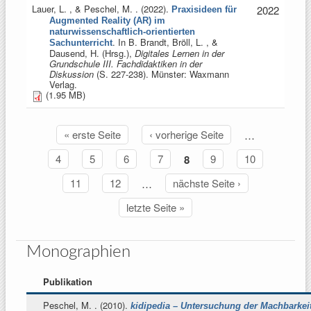
Lauer, L. , & Peschel, M.
. (2022).
2022
Praxisideen für
Augmented Reality (AR) im
naturwissenschaftlich-orientierten
. In
B. Brandt, Bröll, L. , &
Sachunterricht
Dausend, H. (Hrsg.)
,
Digitales Lernen in der
Grundschule III. Fachdidaktiken in der
Diskussion
(S. 227-238). Münster: Waxmann
Verlag.
(1.95 MB)
« erste Seite
‹ vorherige Seite
…
Seiten
4
5
6
7
8
9
10
11
12
…
nächste Seite ›
letzte Seite »
Monographien
Publikation
Peschel, M.
. (2010).
kidipedia – Untersuchung der Machbarkeit