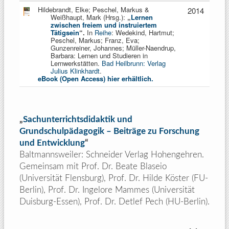
Hildebrandt, Elke; Peschel, Markus &
2014
Weißhaupt, Mark (Hrsg.):
„
Lernen
zwischen freiem und instruiertem
Tätigsein
“.
In
Reihe
: Wedekind, Hartmut;
Peschel, Markus; Franz, Eva;
Gunzenreiner, Johannes; Müller-Naendrup,
Barbara: Lernen und Studieren in
Lernwerkstätten.
Bad Heilbrunn: Verlag
Julius Klinkhardt
.
eBook (Open Access) hier erhältlich.
„
Sachunterrichtsdidaktik und
Grundschulpädagogik – Beiträge zu Forschung
und Entwicklung
“
Baltmannsweiler: Schneider Verlag Hohengehren.
Gemeinsam mit Prof. Dr. Beate Blaseio
(Universität Flensburg), Prof. Dr. Hilde Köster (FU-
Berlin), Prof. Dr. Ingelore Mammes (Universität
Duisburg-Essen), Prof. Dr. Detlef Pech (HU-Berlin).