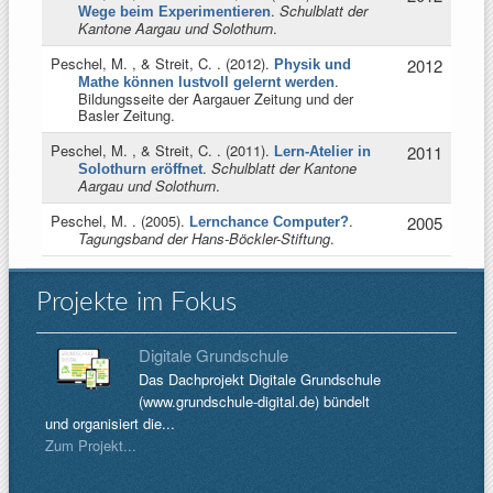
.
Schulblatt der
Wege beim Experimentieren
Kantone Aargau und Solothurn
.
Peschel, M. , & Streit, C.
. (2012).
2012
Physik und
.
Mathe können lustvoll gelernt werden
Bildungsseite der Aargauer Zeitung und der
Basler Zeitung.
Peschel, M. , & Streit, C.
. (2011).
2011
Lern-Atelier in
.
Schulblatt der Kantone
Solothurn eröffnet
Aargau und Solothurn
.
Peschel, M.
. (2005).
.
2005
Lernchance Computer?
Tagungsband der Hans-Böckler-Stiftung
.
Projekte im Fokus
Digitale Grundschule
Das Dachprojekt Digitale Grundschule
(www.grundschule-digital.de) bündelt
und organisiert die...
Zum Projekt...